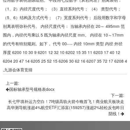
位用数字表明游隙组别。 中段用七位数字（从右向左）别离表明：
（1、2）内径尺度代号； （3）直径系列代号； （4） 类型代号；
（5、6）结构及方式代号； （7）宽度系列代号； 后段用数字和字母
别离表明弥补代号。 内径尺度代号： 当轴承内径在 20～ 495mm 范
围内，内径代号乘以 5 既为轴承内径尺度 mm。 内径在 10～17mm
的代号有特别规则。如下， 代号 00---- 内径 10mm 类型 内径 外径
厚度 6200 10 30 9 6201 12 32 10 6202 15 35 11 6203 17 40 12
6204 20 47 14 6205 25 52 15 6206 30 62 16 6207 35 72 17 6208 4
,九游会体育竞猜
上一篇:
国标轴承型号规格表docx
下一篇:
长七甲填补运力空白！7吨级高轨火箭今晚首飞！商业航天板块走
高华测导航涨超4%航空ETF汇添富(159257)涨超2%轻松反包昨日
阴线！