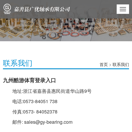
切
换
导
航
联系我们
首页
>
联系我们
九州酷游体育登录入口
地址:浙江省嘉善县惠民街道华山路9号
电话:0573-84051 738
传真:0573- 84052378
邮件: sales@gy-bearing.com