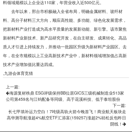
料领域规模以上企业达110家，年营业收入近500亿元。
去年以来，邢台市积极融入全省布局，明确金属材料、玻纤材
料、高分子材料三大方向，顺应高性能、多功能、绿色化发展需求，
把新材料产业打造成为高水平质量的发展新动能、新引擎。该市聚焦
新材料产业新技术、新产品研究开发，在自主研发、成果转化、高品
质人才引进上持续发力，并推动一批园区升级为新材料产业园区。去
年，在全市规模以上工业高新技术产业中，新材料领域增加值占高新
技术产业增加值比重达四成。
,九游会体育竞猜
上一篇:
海源复材秩鼎 ESG评级保持BB位居GICS三级机械制造业513家
公司第459名与江钨配备等同级、高于花溪科技、低于泰坦股份
下一篇:
长七甲填补运力空白！7吨级高轨火箭今晚首飞！商业航天板块走
高华测导航涨超4%航空ETF汇添富(159257)涨超2%轻松反包昨日
阴线！