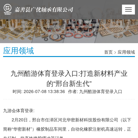
切
换
导
航
应用领域
首页
>
应用领域
九州酷游体育登录入口:打造新材料产业
的“邢台新生代”
时间: 2026-07-08 13:38:36
作者:
九州酷游体育登录入口
九游会体育登录:
2月20日，邢台市任泽区河北华密新材科技股份有限公司（以下
简称“华密新材”）橡胶制品车间里，自动化橡胶注射机高速运转，正