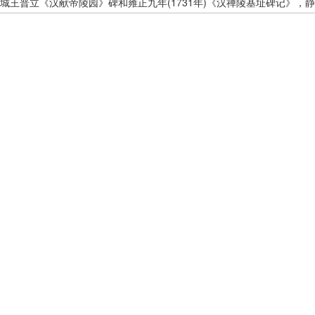
城王普立《汉献帝陵园》碑和雍正九年(1731年)《汉禅陵基址碑记》，