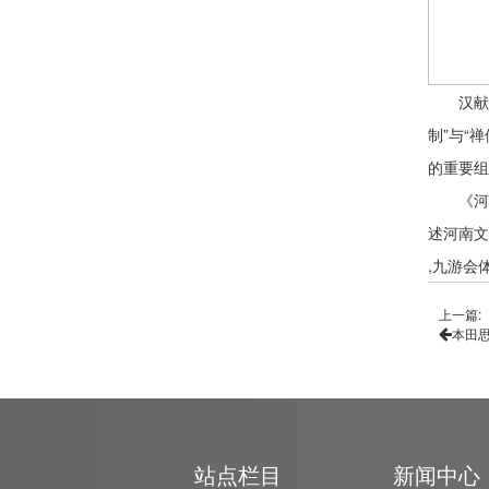
汉献帝禅
制”与“
的重要组
《河南
述河南文
,九游会
上一篇:
本田
站点栏目
新闻中心