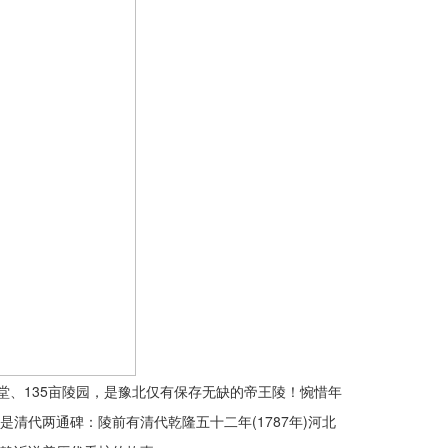
、135亩陵园，是豫北仅有保存无缺的帝王陵！惋惜年
清代两通碑：陵前有清代乾隆五十二年(1787年)河北