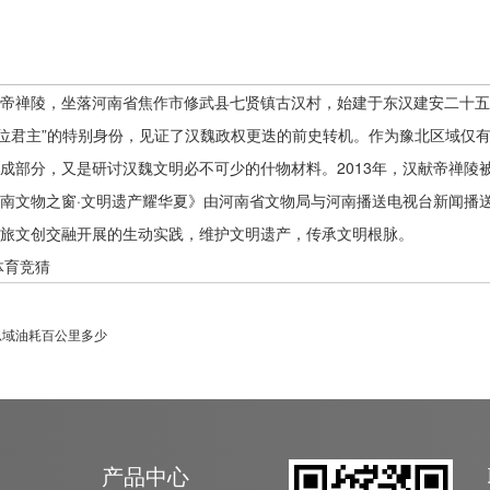
陵，坐落河南省焦作市修武县七贤镇古汉村，始建于东汉建安二十五年(
禅位君主”的特别身份，见证了汉魏政权更迭的前史转机。作为豫北区域仅
成部分，又是研讨汉魏文明必不可少的什物材料。2013年，汉献帝禅陵
文物之窗·文明遗产耀华夏》由河南省文物局与河南播送电视台新闻播送
旅文创交融开展的生动实践，维护文明遗产，传承文明根脉。
体育竞猜
思域油耗百公里多少
产品中心