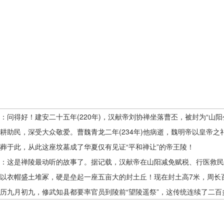
得好！建安二十五年(220年)，汉献帝刘协禅坐落曹丕，被封为“山阳
耕助民，深受大众敬爱。曹魏青龙二年(234年)他病逝，魏明帝以皇帝之礼
葬于此，从此这座坟墓成了华夏仅有见证“平和禅让”的帝王陵！
这是禅陵最动听的故事了。据记载，汉献帝在山阳减免赋税、行医救民
以衣帽盛土堆冢，硬是垒起一座五亩大的封土丘！现在封土高7米，周长百
历九月初九，修武知县都要率官员到陵前“望陵遥祭”，这传统连续了二百