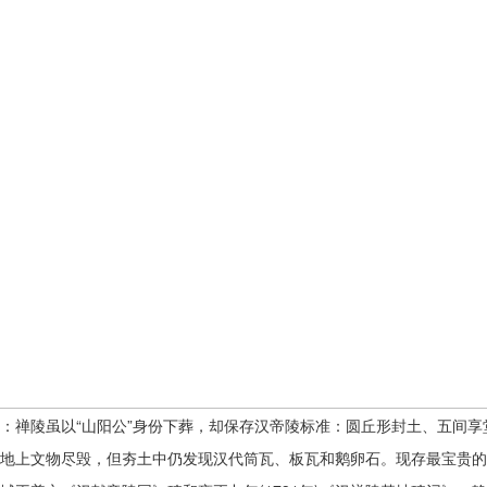
陵虽以“山阳公”身份下葬，却保存汉帝陵标准：圆丘形封土、五间享堂
地上文物尽毁，但夯土中仍发现汉代筒瓦、板瓦和鹅卵石。现存最宝贵的是