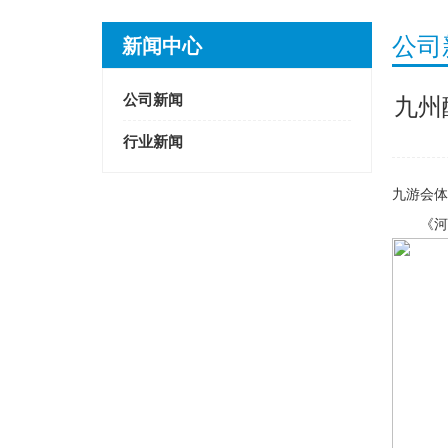
公司
新闻中心
九州
公司新闻
行业新闻
九游会体
《河南