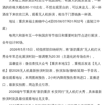
3.来福士洲际酒店42层空中花园酒吧：有露天的观景渠道，一杯
酒的价格大概在80-110左右，不想去观景台的，可以来这儿，买一杯
酒坐下来吹吹江风，观看无人机扮演，相当于门票钱换一杯酒。
地址：重庆来福士购物中心4层05/06/07/K01/K02号（嘉陵江中
庭）
每周六和新年五一中秋国庆等节假日和重要时刻节点进行展演，
全年估计90场。
·2026年5月15日，经指挥部归纳研判，将“新韵重庆”无人机灯火
秀全年常态化展演时刻一致调整为20:30（主题化的专场在外）。
温馨提示：微信查找大众号【重庆本地宝】，重视后发送【无人
机】获2026无人机最新扮演时刻表，扮演加场/撤销/延期一手音讯，
最佳观看地址，本周图画预告，2小时内降雨预告查询进口，直播进
口，最新实拍图，周边景点引荐。
2026端午节重庆有“新韵重庆 长安同行”无人机灯火秀，具体最新
扮演时刻及最佳观看地址见文章。