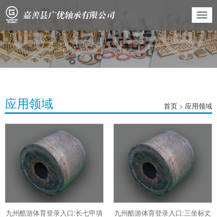
切
换
导
航
应用领域
首页
>
应用领域
九州酷游体育登录入口:长七甲填
九州酷游体育登录入口:三坐标丈